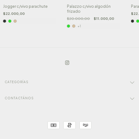
Jogger c/vivo parachute
Palazzo c/vivo algodón
Para
frizado
$22.000,00
$22
$20.000,00
$11.000,00
+1
CATEGORÍAS
CONTACTÁNOS