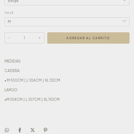
TALLE
MEDIDAS
CADERA:
• M:100CM | L:106CM | XL:112CM
LARGO
•M:104CM | L:107CM | XL:110CM