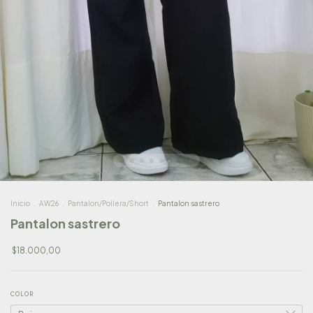
Inicio
.
AW26
.
Pantalon/Pollera/Short
.
Pantalon sastrero
Pantalon sastrero
$18.000,00
COLOR