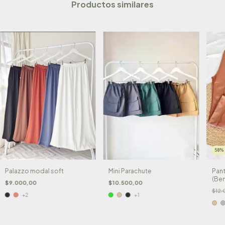
Productos similares
58
Palazzo modal soft
Mini Parachute
Pant
(Ben
$9.000,00
$10.500,00
$12
+2
+1