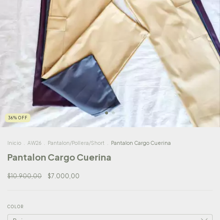
36
%
OFF
Inicio
.
AW26
.
Pantalon/Pollera/Short
.
Pantalon Cargo Cuerina
Pantalon Cargo Cuerina
$10.900,00
$7.000,00
COLOR